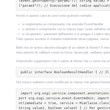
(event.getProperty("param1")); String value2 =
("param3")); // Esecuzione del codice applicat
Anche in questo caso le cose sono piuttosto semplici:
si implementa un componente che estende EventHandler
si annota il componente con lo stesso topic usato nell'altra cl
si recuperano i parametri dell'evento e si esegue il codice ne
Tutto questo avviene in maniera totalmente disaccoppiata, senza 
Bello ma se avessi davvero bisogno di un valore di ritorno? Il m
meccanismo di callback come se fosse Javascript; vediamo quindi
Innanzitutto supponiamo che il valore di ritorno che ci serve sia u
 public interface BooleanResultHandler { // I
Ora invece vediamo come modificare la classe che genera l'event
 import org.osgi.service.component.annotations.Component; import org.osgi.service.component.annotations.Reference; import org.osgi.service.event.Event; im
port org.osgi.service.event.EventAdmin; import
nt(immediate = true, service = MiaClasse.class
String value2, boolean value3) { // Per gestir