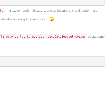
); mi raccomando fate attenzione ad inserire anche il punto finale!
t.
perchÃ© esiste giÃ e sono pigro.
ossia come
.liferay.portal.kernel.dao.jdbc.DataSourceProvider