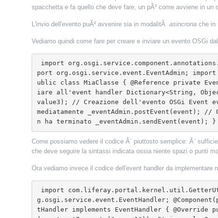
spacchetta e fa quello che deve fare, un pÃ² come avviene in un 
L'invio dell'evento puÃ² avvenire sia in modalitÃ
asincrona
che in
Vediamo quindi come fare per creare e inviare un evento OSGi da
 import org.osgi.service.component.annotations.Component; import org.osgi.service.component.annotations.Reference; import org.osgi.service.event.Event; im
port org.osgi.service.event.EventAdmin; import
ublic class MiaClasse { @Reference private Eve
iare all'event handler Dictionary<String, Obje
value3); // Creazione dell'evento OSGi Event e
mediatamente _eventAdmin.postEvent(event); // 
n ha terminato _eventAdmin.sendEvent(event); }
Come possiamo vedere il codice Ã¨ piuttosto semplice: Ã¨ sufficien
che deve seguire la sintassi indicata ossia niente spazi o punti ma
Ora vediamo invece il codice dell'event handler da implementare 
 import com.liferay.portal.kernel.util.GetterUtil; import org.osgi.service.component.annotations.Component; import org.osgi.service.event.Event; import or
g.osgi.service.event.EventHandler; @Component(
tHandler implements EventHandler { @Override p