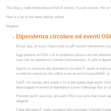
This blog is really interesting and full of articles; if you're curious, this is 
Here is a list
of the latest articles
written
.
blogdvel
Dipendenza circolare ed eventi OS
Eccoci qua, di nuovo!
Siamo stati un pÃ² assenti ultimamente ma,
Oggi parliamo di OSGi e di un problema spinoso che tutti abbiamo
cosa che ne impedisce il corretto funzionamento. A volte la dipend
Spesso la soluzione alla dipendenza circolare Ã¨ quella di realiz
un refactor massiccio del codice e non ne avevo la possibilitÃ (e
CosÃ¬ ho cercato altre strade e ho scelto quella degli
eventi OSG
disaccoppiati in termini di dipendenze (come il Message Bus di Li
Premetto perÃ² una cosa: gli eventi OSGi non sono stati creati sp
elegante.
L'idea alla base Ã¨ molto semplice tutto sommato: il bundle A prep