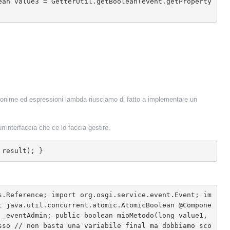
ean value3 = GetterUtil.getBoolean(event.getProperty
nonime ed espressioni lambda riusciamo di fatto a implementare un
'interfaccia che ce lo faccia gestire.
 result); }
t java.util.concurrent.atomic.AtomicBoolean @Compone
_eventAdmin; public boolean mioMetodo(long value1, 
sso // non basta una variabile final ma dobbiamo sco