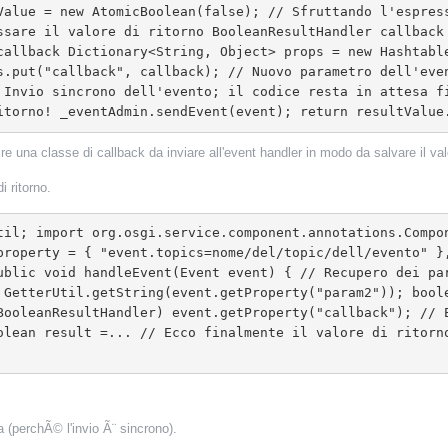
Value = new AtomicBoolean(false); // Sfruttando l'espres
ssare il valore di ritorno BooleanResultHandler callback
callback Dictionary<String, Object> props = new Hashtabl
s.put("callback", callback); // Nuovo parametro dell'even
 Invio sincrono dell'evento; il codice resta in attesa f
itorno! _eventAdmin.sendEvent(event); return resultValue
re una classe di callback da inviare all'event handler in modo da salvare il valo
i ritorno.
property = { "event.topics=nome/del/topic/dell/evento" }
ublic void handleEvent(Event event) { // Recupero dei pa
 GetterUtil.getString(event.getProperty("param2")); bool
BooleanResultHandler) event.getProperty("callback"); // E
olean result =... // Ecco finalmente il valore di ritorn
a (perchÃ© l'invio Ã¨ sincrono).