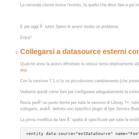
La
seconda classe
riceve l'evento, fa quello che deve fare e poi 
E per oggi Ã¨ tutto! Spero di avervi risolto un problema.
Enjoy!
Collegarsi a datasource esterni con
Qualche anno fa avevo affrontato lo stesso tema relativamente alla
dxp
.
Con la versione 7.1 ci fu un piccolissimo cambiamento (che potete
Vediamo quindi come fare per configurare adeguatamente la conness
Resta perÃ² un punto fermo per tutte le versioni di Liferay 7+: tutt
collegarsi, andrÃ definito uno specifico plugin di tipo
Service Buil
La prima modifica da fare Ã¨ quella di specificare per tutte le enti
 <entity data-source="extDataSource" name="Foo