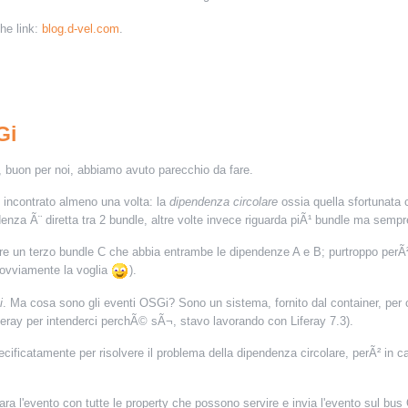
the link:
blog.d-vel.com
.
Gi
 buon per noi, abbiamo avuto parecchio da fare.
 incontrato almeno una volta: la
dipendenza circolare
ossia quella sfortunata 
enza Ã¨ diretta tra 2 bundle, altre volte invece riguarda piÃ¹ bundle ma semp
zare un terzo bundle C che abbia entrambe le dipendenze A e B; purtroppo per
 ovviamente la voglia
).
i
. Ma cosa sono gli eventi OSGi? Sono un sistema, fornito dal container, per
feray per intenderci perchÃ© sÃ¬, stavo lavorando con Liferay 7.3).
ecificatamente per risolvere il problema della dipendenza circolare, perÃ² in
ara l'evento con tutte le property che possono servire e invia l'evento sul b