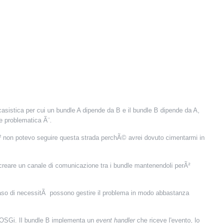
casistica per cui un bundle A dipende da B e il bundle B dipende da A,
re problematica Ã¨.
Ã² non potevo seguire questa strada perchÃ© avrei dovuto cimentarmi in
 creare un canale di comunicazione tra i bundle mantenendoli perÃ²
 caso di necessitÃ possono gestire il problema in modo abbastanza
us OSGi. Il bundle B implementa un
event handler
che riceve l'evento, lo