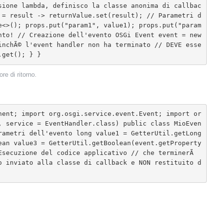
sione lambda, definisco la classe anonima di callbac
 = result -> returnValue.set(result); // Parametri d
e<>(); props.put("param1", value1); props.put("param
to! // Creazione dell'evento OSGi Event event = new 
inchÃ© l'event handler non ha terminato // DEVE esse
.get(); } }
re di ritorno.
, service = EventHandler.class) public class MioEven
rametri dell'evento long value1 = GetterUtil.getLong
ean value3 = GetterUtil.getBoolean(event.getProperty
secuzione del codice applicativo // che terminerÃ  
o inviato alla classe di callback e NON restituito d