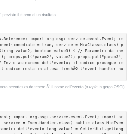
revisto il ritorno di un risultato.
onent(immediate = true, service = MiaClasse.class) p
String value2, boolean value3) { // Parametri da inv
); props.put("param2", value2); props.put("param3", 
/ Invio asincrono dell'evento; il codice prosegue im
il codice resta in attesa finchÃ© l'event handler no
 vera accortezza da tenere Ã¨ il nome dell'evento (o
topic
in gergo OSGi)
, service = EventHandler.class) public class MioEven
rametri dell'evento long value1 = GetterUtil.getLong