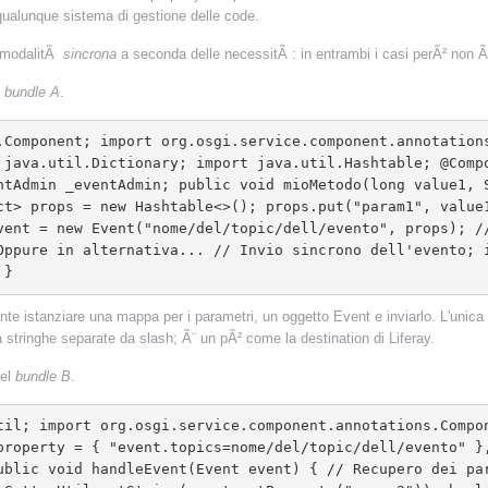
qualunque sistema di gestione delle code.
 modalitÃ
sincrona
a seconda delle necessitÃ : in entrambi i casi perÃ² non Ã¨ p
l
bundle A
.
 java.util.Dictionary; import java.util.Hashtable; @Comp
ntAdmin _eventAdmin; public void mioMetodo(long value1, 
ct> props = new Hashtable<>(); props.put("param1", value1
vent = new Event("nome/del/topic/dell/evento", props); /
Oppure in alternativa... // Invio sincrono dell'evento; 
 }
te istanziare una mappa per i parametri, un oggetto Event e inviarlo. L'unica
 stringhe separate da slash; Ã¨ un pÃ² come la destination di Liferay.
nel
bundle B
.
property = { "event.topics=nome/del/topic/dell/evento" }
ublic void handleEvent(Event event) { // Recupero dei pa