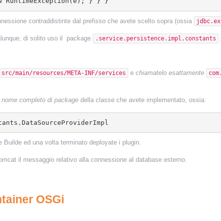
w RuntimeException(e); } } }
onnessione contraddistinte dal prefisso che avete scelto sopra (ossia
jdbc.ex
lunque; di solito uso il package
.service.persistence.impl.constants
e
chiamatelo esattamente
src/main/resources/META-INF/services
com
l
nome completo di package
della classe che avete implementato, ossia:
tants.DataSourceProviderImpl
 Builde ed una volta terminato deployate i plugin.
i Tomcat il messaggio relativo alla connessione al database esterno.
ntainer OSGi