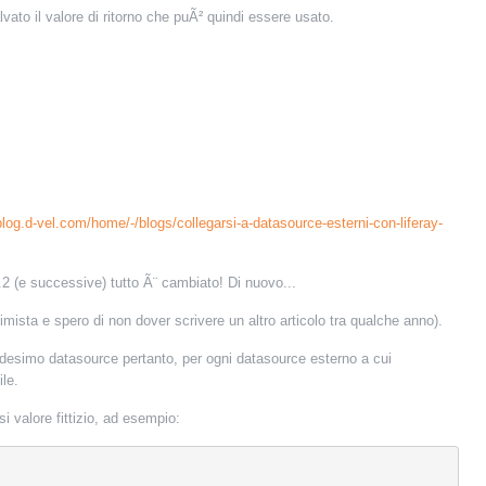
vato il valore di ritorno che puÃ² quindi essere usato.
blog.d-vel.com/home/-/blogs/collegarsi-a-datasource-esterni-con-liferay-
2 (e successive) tutto Ã¨ cambiato! Di nuovo...
sta e spero di non dover scrivere un altro articolo tra qualche anno).
desimo datasource pertanto, per ogni datasource esterno a cui
le.
i valore fittizio, ad esempio: