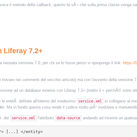
invoca il metodo della callback; questo fa sÃ¬ che sulla
prima classe
venga sal
 Liferay 7.2+
 neonata versione 7.0; per chi se lo fosse perso vi ripropongo il link:
https://
 trovare nei commenti del vecchio articolo) ma con l'avvento della versione 7.
ione ad un database esterno con Liferay 7.2+ (metto il + perchÃ© sono ottimi
e le entitÃ definite all'interno del medesimo
si collegano al me
service.xml
der
. Ma in fondo questa cosa rende il codice molto piÃ¹ modulare e manutenibi
tÃ del
l'attributo
andando ad inserire un qualsias
service.xml
data-source
"> [...] </entity>