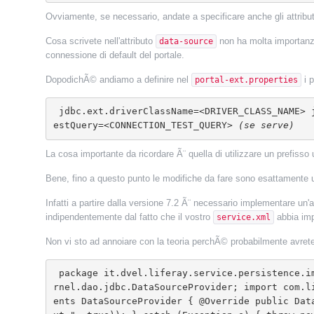
Ovviamente, se necessario, andate a specificare anche gli attribu
Cosa scrivete nell'attributo
non ha molta importanz
data-source
connessione di default del portale.
DopodichÃ© andiamo a definire nel
i p
portal-ext.properties
 jdbc.ext.driverClassName=<DRIVER_CLASS_NAME> jdbc.ext.url=<CONNECTION_URL> jdbc.ext.username=<USERNAME> jdbc.ext.password=<PASSWORD> jdbc.ext.connectionT
estQuery=<CONNECTION_TEST_QUERY> 
(se serve)
La cosa importante da ricordare Ã¨ quella di utilizzare un prefiss
Bene, fino a questo punto le modifiche da fare sono esattamente ug
Infatti a partire dalla versione 7.2 Ã¨ necessario implementare un'
indipendentemente dal fatto che il vostro
abbia im
service.xml
Non vi sto ad annoiare con la teoria perchÃ© probabilmente avrete
 package it.dvel.liferay.service.persistence.impl.constants; import com.liferay.portal.kernel.dao.jdbc.DataSourceFactoryUtil; import com.liferay.portal.ke
rnel.dao.jdbc.DataSourceProvider; import com.l
ents DataSourceProvider { @Override public Dat