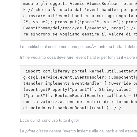
modare gli oggetti Atomic AtomicBoolean return
k // che sarÃ  usata dall'event handler per pa
a inviare all'event handler a cui aggiungo la 
2", value2); props.put("param3", value3); prop
Event("nome/del/topic/dell/evento", props); //
re sincrono se vogliamo gestire il valore di r
Le modifiche al codice non sono poi cosÃ¬ tante: si tratta di defini
Infine vediamo cosa deve fare l'event handler per fornirci il valore d
 import com.liferay.portal.kernel.util.GetterUtil; import org.osgi.service.component.annotations.Component; import org.osgi.service.event.Event; import or
g.osgi.service.event.EventHandler; @Component(
tHandler implements EventHandler { @Override p
(event.getProperty("param1")); String value2 =
("param3")); BooleanResultHandler callback = (
con la valorizzazione del valore di ritorno bo
al metodo callback.onResult(result); } 
}
Ecco quindi concluso tutto il giro!
La
prima classe
genera l'evento insieme alla callback e poi aspett