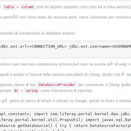
ti
e
(che mi aspetto sappiate cosa sono ed a cosa servono)
table
column
a perchÃ© non viene usato da nessuna parte, serve solamente per comunicare
arametri di connessione al database esterno:
o univoco per ciascuna connessione esterna (nel caso ne aveste piÃ¹ di una); n
uali a quanto si faceva nelle versioni precedenti di Liferay.
Quello che Ã¨ ca
apposita classe di tipo
per comunicare a Liferay quale
DataSourceProvider
postato
o
come meccanismo di injection.
ds
spring
 giÃ perso un sacco di tempo a cercare su Google, quindi mi limito a mostrar
iferay.portal.kernel.util.PropsUtil; import javax.sql.Da
aSource getDataSource() { try { return DataSourceFactory