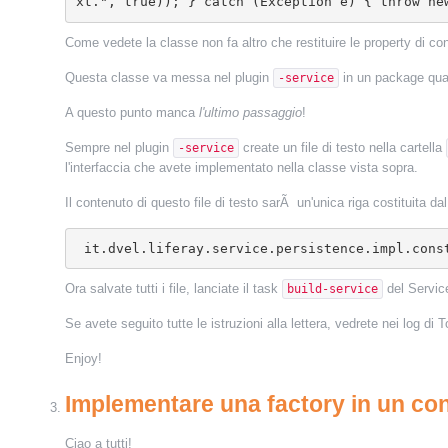
xt.", true)); } catch (Exception e) { throw ne
Come vedete la classe non fa altro che restituire le property di c
Questa classe va messa nel plugin
in un package qua
-service
A questo punto manca
l'ultimo passaggio
!
Sempre nel plugin
create un file di testo nella cartella
-service
l'interfaccia che avete implementato nella classe vista sopra.
Il contenuto di questo file di testo sarÃ un'unica riga costituita da
 it.dvel.liferay.service.persistence.impl.cons
Ora salvate tutti i file, lanciate il task
del Service
build-service
Se avete seguito tutte le istruzioni alla lettera, vedrete nei log d
Enjoy!
Implementare una factory in un co
Ciao a tutti!