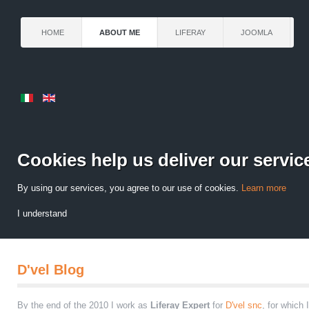
HOME
ABOUT ME
LIFERAY
JOOMLA
Cookies help us deliver our servic
By using our services, you agree to our use of cookies.
Learn more
I understand
D'vel Blog
By the end of the 2010 I work as
Liferay Expert
for
D'vel snc
, for which 