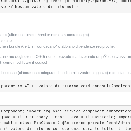
 GetterUtil.getString(event.getProperty("param2")); bool
ivo // Nessun valore di ritorno! } 
}
asse (altrimenti l'event handler non sa a cosa reagire)
cessario
che i bundle A e B si "conoscano" o abbiano dipendenze reciproche.
eccanismo degli eventi OSGi non lo prevede ma lavorando un pÃ² con classi a
 come modificare il codice!
n booleano (chiaramente adeguate il codice alle vostre esigenze) e definiamo un
l parametro Ã¨ il valore di ritorno void onResult(boolean
o.
 java.util.Dictionary; import java.util.Hashtable; impor
) public class MiaClasse { @Reference private EventAdmin 
e il valore di ritorno con coerenza durante tutto il flu