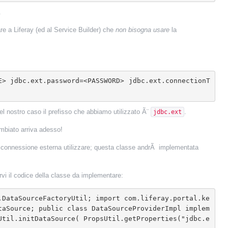
.
 a Liferay (ed al Service Builder) che
non bisogna usare
la
el nostro caso il prefisso che abbiamo utilizzato Ã¨
.
jdbc.ext
mbiato arriva adesso!
 connessione esterna utilizzare; questa classe andrÃ implementata
vi il codice della classe da implementare:
taSource; public class DataSourceProviderImpl implem
Util.initDataSource( PropsUtil.getProperties("jdbc.e