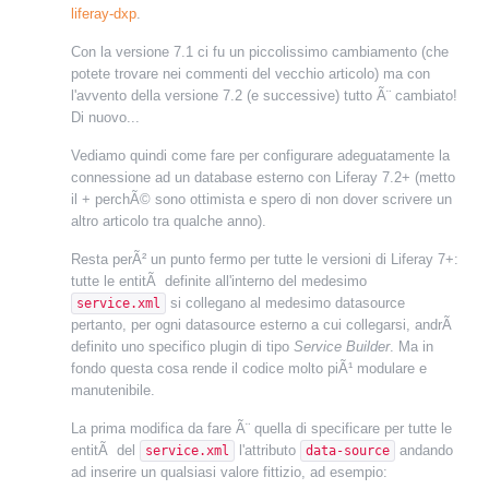
liferay-dxp
.
Con la versione 7.1 ci fu un piccolissimo cambiamento (che
potete trovare nei commenti del vecchio articolo) ma con
l'avvento della versione 7.2 (e successive) tutto Ã¨ cambiato!
Di nuovo...
Vediamo quindi come fare per configurare adeguatamente la
connessione ad un database esterno con Liferay 7.2+ (metto
il + perchÃ© sono ottimista e spero di non dover scrivere un
altro articolo tra qualche anno).
Resta perÃ² un punto fermo per tutte le versioni di Liferay 7+:
tutte le entitÃ definite all'interno del medesimo
si collegano al medesimo datasource
service.xml
pertanto, per ogni datasource esterno a cui collegarsi, andrÃ
definito uno specifico plugin di tipo
Service Builder
. Ma in
fondo questa cosa rende il codice molto piÃ¹ modulare e
manutenibile.
La prima modifica da fare Ã¨ quella di specificare per tutte le
entitÃ del
l'attributo
andando
service.xml
data-source
ad inserire un qualsiasi valore fittizio, ad esempio: