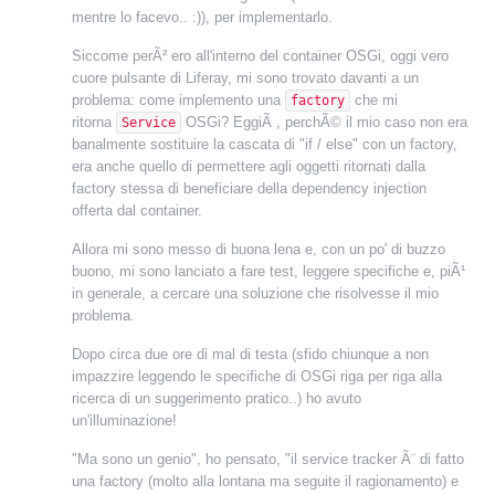
mentre lo facevo.. :)), per implementarlo.
Siccome perÃ² ero all'interno del container OSGi, oggi vero
cuore pulsante di Liferay, mi sono trovato davanti a un
problema: come implemento una
che mi
factory
ritorna
OSGi? EggiÃ , perchÃ© il mio caso non era
Service
banalmente sostituire la cascata di "if / else" con un factory,
era anche quello di permettere agli oggetti ritornati dalla
factory stessa di beneficiare della dependency injection
offerta dal container.
Allora mi sono messo di buona lena e, con un po' di buzzo
buono, mi sono lanciato a fare test, leggere specifiche e, piÃ¹
in generale, a cercare una soluzione che risolvesse il mio
problema.
Dopo circa due ore di mal di testa (sfido chiunque a non
impazzire leggendo le specifiche di OSGi riga per riga alla
ricerca di un suggerimento pratico..) ho avuto
un'illuminazione!
"Ma sono un genio", ho pensato, "il service tracker Ã¨ di fatto
una factory (molto alla lontana ma seguite il ragionamento) e