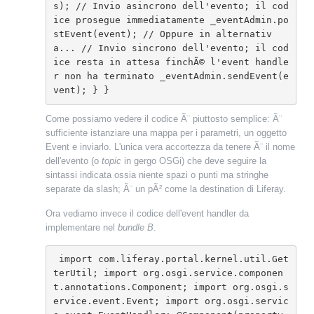
s); // Invio asincrono dell'evento; il cod
ice prosegue immediatamente _eventAdmin.po
stEvent(event); // Oppure in alternativ
a... // Invio sincrono dell'evento; il cod
ice resta in attesa finchÃ© l'event handle
r non ha terminato _eventAdmin.sendEvent(e
vent); } }
Come possiamo vedere il codice Ã¨ piuttosto semplice: Ã¨
sufficiente istanziare una mappa per i parametri, un oggetto
Event e inviarlo. L'unica vera accortezza da tenere Ã¨ il nome
dell'evento (o
topic
in gergo OSGi) che deve seguire la
sintassi indicata ossia niente spazi o punti ma stringhe
separate da slash; Ã¨ un pÃ² come la destination di Liferay.
Ora vediamo invece il codice dell'event handler da
implementare nel
bundle B
.
 import com.liferay.portal.kernel.util.Get
terUtil; import org.osgi.service.componen
t.annotations.Component; import org.osgi.s
ervice.event.Event; import org.osgi.servic