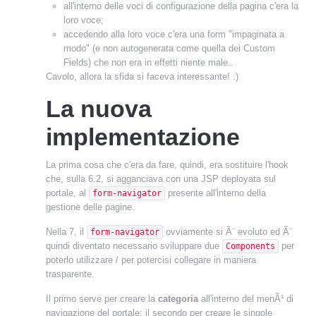
all'interno delle voci di configurazione della pagina c'era la
loro voce;
accedendo alla loro voce c'era una form "impaginata a
modo" (e non autogenerata come quella dei Custom
Fields) che non era in effetti niente male..
Cavolo, allora la sfida si faceva interessante! :)
La nuova
implementazione
La prima cosa che c'era da fare, quindi, era sostituire l'hook
che, sulla 6.2, si agganciava con una JSP deployata sul
portale, al
presente all'interno della
form-navigator
gestione delle pagine.
Nella 7, il
ovviamente si Ã¨ evoluto ed Ã¨
form-navigator
quindi diventato necessario sviluppare due
per
Components
poterlo utilizzare / per potercisi collegare in maniera
trasparente.
Il primo serve per creare la
categoria
all'interno del menÃ¹ di
navigazione del portale; il secondo per creare le singole