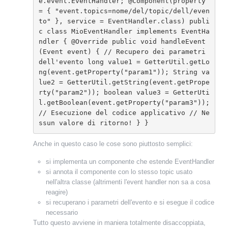
e.event.EventHandler; @Component(property 
= { "event.topics=nome/del/topic/dell/even
to" }, service = EventHandler.class) publi
c class MioEventHandler implements EventHa
ndler { @Override public void handleEvent
(Event event) { // Recupero dei parametri 
dell'evento long value1 = GetterUtil.getLo
ng(event.getProperty("param1")); String va
lue2 = GetterUtil.getString(event.getPrope
rty("param2")); boolean value3 = GetterUti
l.getBoolean(event.getProperty("param3")); 
// Esecuzione del codice applicativo // Ne
ssun valore di ritorno! } 
}
Anche in questo caso le cose sono piuttosto semplici:
si implementa un componente che estende EventHandler
si annota il componente con lo stesso topic usato
nell'altra classe (altrimenti l'event handler non sa a cosa
reagire)
si recuperano i parametri dell'evento e si esegue il codice
necessario
Tutto questo avviene in maniera totalmente disaccoppiata,