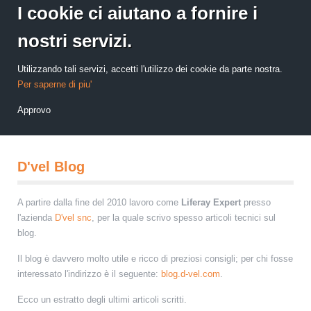
I cookie ci aiutano a fornire i
nostri servizi.
Utilizzando tali servizi, accetti l'utilizzo dei cookie da parte nostra.
Per saperne di piu'
Approvo
D'vel Blog
A partire dalla fine del 2010 lavoro come
Liferay Expert
presso
l'azienda
D'vel snc
, per la quale scrivo spesso articoli tecnici sul
blog.
Il blog è davvero molto utile e ricco di preziosi consigli; per chi fosse
interessato l'indirizzo è il seguente:
blog.d-vel.com
.
Ecco un estratto degli ultimi articoli scritti.