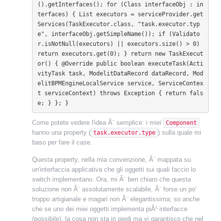
().getInterfaces(); for (Class interfaceObj : in
terfaces) { List
 executors = serviceProvider.get
Services(TaskExecutor.class, "task.executor.typ
e", interfaceObj.getSimpleName()); if (Validato
r.isNotNull(executors) || executors.size() > 0) 
return executors.get(0); } return new TaskExecut
or() { @Override public boolean executeTask(Acti
vityTask task, ModelitDataRecord dataRecord, Mod
elitBPMEngineLocalService service, ServiceContex
t serviceContext) throws Exception { return fals
e; } }; }
Come potete vedere l'idea Ã¨ semplice: i miei
Component
hanno una property (
) sulla quale mi
task.executor.type
baso per fare il case.
Questa property, nella mia convenzione, Ã¨ mappata su
un'interfaccia applicativa che gli oggetti sui quali faccio lo
switch implementano. Ora, mi Ã¨ ben chiaro che questa
soluzione non Ã¨ assolutamente scalabile, Ã¨ forse un po'
troppo artigianale e magari non Ã¨ elegantissima; so anche
che se uno dei miei oggetti implementa piÃ¹ interfacce
(possibile), la cosa non sta in piedi ma vi garantisco che nel