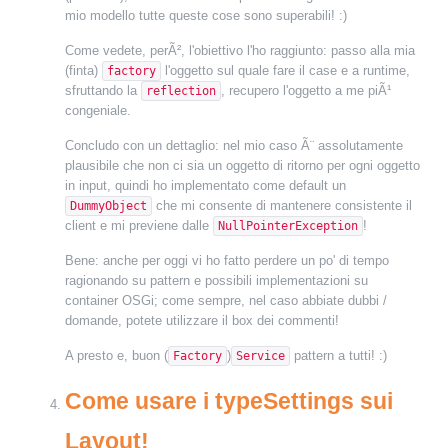
mio modello tutte queste cose sono superabili! :)
Come vedete, perÃ², l'obiettivo l'ho raggiunto: passo alla mia
(finta)
l'oggetto sul quale fare il case e a runtime,
factory
sfruttando la
, recupero l'oggetto a me piÃ¹
reflection
congeniale.
Concludo con un dettaglio: nel mio caso Ã¨ assolutamente
plausibile che non ci sia un oggetto di ritorno per ogni oggetto
in input, quindi ho implementato come default un
che mi consente di mantenere consistente il
DummyObject
client e mi previene dalle
!
NullPointerException
Bene: anche per oggi vi ho fatto perdere un po' di tempo
ragionando su pattern e possibili implementazioni su
container OSGi; come sempre, nel caso abbiate dubbi /
domande, potete utilizzare il box dei commenti!
A presto e, buon (
)
pattern a tutti! :)
Factory
Service
Come usare i typeSettings sui
Layout!