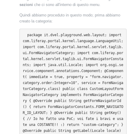
sezioni
che ci sono all'interno di questo menu.
Quindi abbiamo proceduto in questo modo; prima abbiamo
creato la categoria:
 package it.dvel.playground.web.layout; import 
com.liferay.portal.kernel.language.LanguageUtil; 
import com.liferay.portal.kernel.servlet.taglib.
ui.FormNavigatorCategory; import com.liferay.por
tal.kernel.servlet.taglib.ui.FormNavigatorConsta
nts; import java.util.Locale; import org.osgi.se
rvice.component.annotations.Component; @Componen
t( immediate = true, property = "form.navigator.
category.order:Integer=10", service = FormNaviga
torCategory.class) public class CustomLayoutForm
NavigatorCategory implements FormNavigatorCatego
ry { @Override public String getFormNavigatorId
() { return FormNavigatorConstants.FORM_NAVIGATO
R_ID_LAYOUT; } @Override public String getKey() 
{ // Io ho fatto una PoC; voi fate i bravi e usa
te una COSTANTE!! :) return "custom-category"; } 
@Override public String getLabel(Locale locale) 