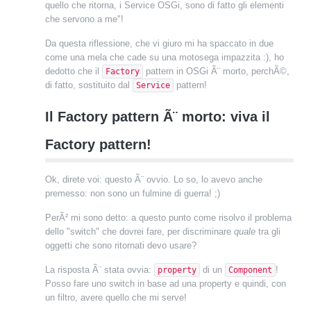
quello che ritorna, i Service OSGi, sono di fatto gli elementi
che servono a me"!
Da questa riflessione, che vi giuro mi ha spaccato in due
come una mela che cade su una motosega impazzita :), ho
dedotto che il
pattern in OSGi Ã¨ morto, perchÃ©,
Factory
di fatto, sostituito dal
pattern!
Service
Il Factory pattern Ã¨ morto: viva il
Factory pattern!
Ok, direte voi: questo Ã¨ ovvio. Lo so, lo avevo anche
premesso: non sono un fulmine di guerra! ;)
PerÃ² mi sono detto: a questo punto come risolvo il problema
dello "switch" che dovrei fare, per discriminare
quale
tra gli
oggetti che sono ritornati devo usare?
La risposta Ã¨ stata ovvia:
di un
!
property
Component
Posso fare uno switch in base ad una property e quindi, con
un filtro, avere quello che mi serve!