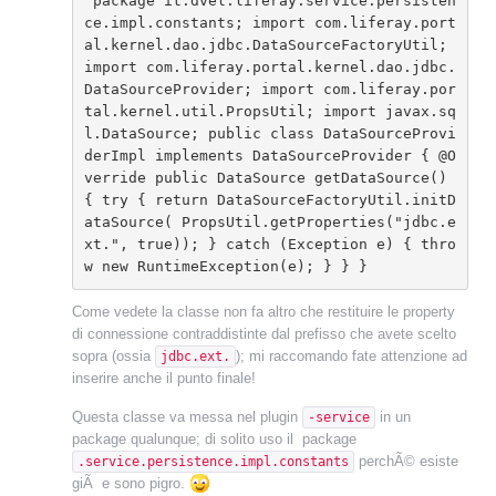
 package it.dvel.liferay.service.persisten
ce.impl.constants; import com.liferay.port
al.kernel.dao.jdbc.DataSourceFactoryUtil; 
import com.liferay.portal.kernel.dao.jdbc.
DataSourceProvider; import com.liferay.por
tal.kernel.util.PropsUtil; import javax.sq
l.DataSource; public class DataSourceProvi
derImpl implements DataSourceProvider { @O
verride public DataSource getDataSource() 
{ try { return DataSourceFactoryUtil.initD
ataSource( PropsUtil.getProperties("jdbc.e
xt.", true)); } catch (Exception e) { thro
w new RuntimeException(e); } } }
Come vedete la classe non fa altro che restituire le property
di connessione contraddistinte dal prefisso che avete scelto
sopra (ossia
); mi raccomando fate attenzione ad
jdbc.ext.
inserire anche il punto finale!
Questa classe va messa nel plugin
in un
-service
package qualunque; di solito uso il package
perchÃ© esiste
.service.persistence.impl.constants
giÃ e sono pigro.