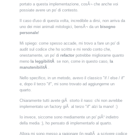
portato a questa implementazione, cosÃ¬ che anche voi
possiate avere un po' di contesto.
Il caso d'uso di questa volta, incredibile a dirsi, non arriva da
uno dei miei animali mitologici, bensÃ¬ da un
bisogno
personale
!
Mi spiego: come spesso accade, mi trovo a fare un po' di
audit sul codice che ho scritto e mi rendo conto che,
onestamente, un po' di
refactor
potrebbe migliorarne quanto
meno
la leggibilitÃ
se non, come in questo caso,
la
manutenibilitÃ
.
Nello specifico, in un metodo, avevo il classico "if / else / if"
e, dopo il terzo "if", mi sono trovato ad aggiungerne un
quarto.
Chiaramente tutti avete giÃ storto il naso: chi non avrebbe
implementato un factory giÃ al terzo "if" alzi la mano! :)
Io invece, siccome sono mediamente un po' piÃ¹ indietro
della media :), ho pensato di implementarlo al quarto.
Allora mi sono messo a ragionare (in realtÃ a scrivere codice