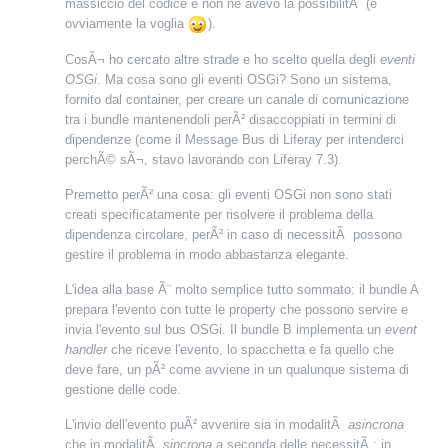
massiccio del codice e non ne avevo la possibilitÃ (e
ovviamente la voglia
).
CosÃ¬ ho cercato altre strade e ho scelto quella degli
eventi
OSGi
. Ma cosa sono gli eventi OSGi? Sono un sistema,
fornito dal container, per creare un canale di comunicazione
tra i bundle mantenendoli perÃ² disaccoppiati in termini di
dipendenze (come il Message Bus di Liferay per intenderci
perchÃ© sÃ¬, stavo lavorando con Liferay 7.3).
Premetto perÃ² una cosa: gli eventi OSGi non sono stati
creati specificatamente per risolvere il problema della
dipendenza circolare, perÃ² in caso di necessitÃ possono
gestire il problema in modo abbastanza elegante.
L'idea alla base Ã¨ molto semplice tutto sommato: il bundle A
prepara l'evento con tutte le property che possono servire e
invia l'evento sul bus OSGi. Il bundle B implementa un
event
handler
che riceve l'evento, lo spacchetta e fa quello che
deve fare, un pÃ² come avviene in un qualunque sistema di
gestione delle code.
L'invio dell'evento puÃ² avvenire sia in modalitÃ
asincrona
che in modalitÃ
sincrona
a seconda delle necessitÃ : in