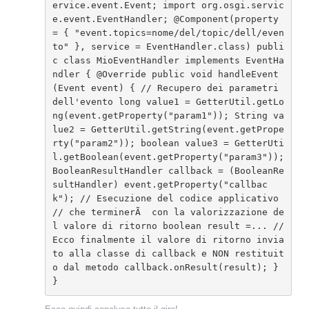
ervice.event.Event; import org.osgi.servic
e.event.EventHandler; @Component(property 
= { "event.topics=nome/del/topic/dell/even
to" }, service = EventHandler.class) publi
c class MioEventHandler implements EventHa
ndler { @Override public void handleEvent
(Event event) { // Recupero dei parametri 
dell'evento long value1 = GetterUtil.getLo
ng(event.getProperty("param1")); String va
lue2 = GetterUtil.getString(event.getPrope
rty("param2")); boolean value3 = GetterUti
l.getBoolean(event.getProperty("param3")); 
BooleanResultHandler callback = (BooleanRe
sultHandler) event.getProperty("callbac
k"); // Esecuzione del codice applicativo 
// che terminerÃ  con la valorizzazione de
l valore di ritorno boolean result =... // 
Ecco finalmente il valore di ritorno invia
to alla classe di callback e NON restituit
o dal metodo callback.onResult(result); } 
}