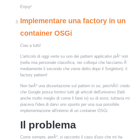
Enjoy!
Implementare una factory in un
container OSGi
Ciao a tutti!
L'articolo di oggi verte su uno dei pattern applicativi piÃ¹ noti
(nella mia personale classifica, nei colloqui che facciamo Ã¨
mediamente il secondo che viene detto dopo il Singleton): il
factory pattern!
Non farÃ² una dissertazione sul pattern in se, perchÃ© credo
che Google possa fornirvi tutti gli articoli dell'universo (fatti
anche molto meglio di come li farei io) su di esso; tuttavia mi
piaceva l'idea di darvi uno spunto per una sua possibile
implementazione all'interno di un container OSGi.
Il problema
Come sempre, perÃ², vi racconto il caso d'uso che mi ha