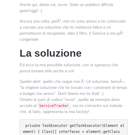
Anche qui, direte voi, ovvio. Siete un pubblico difficile
quest'oggi! :)
Ancora una volta, perÃ², non mi sono arreso e ho cominciato
a cercare una soluzione che mi mettesse felice e mi
permettesse di recuperare, dato il filtro, il Service a me piÃ¹
congeniale.
La soluzione
Ed ecco la mia possibile soluzione, con la speranza che
possa tornare utile anche a voi!
Spoiler alert: quello che segue non Ã¨ LA soluzione, bensÃ¬,
"la migliore soluzione che ho trovato con i constraint di tempo
e budget che avevo". Don't blame me for that! :)
Ometto le parti di codice "ovvie", quelle ad esempio dove
accedo al
, ma mi concentro sul metodo
ServiceTracker
che, di fatto, rappresenta la mia factory!
private TaskExecutor getTaskExecutor(Element el
ement) { Class[] interfaces = element.getClass