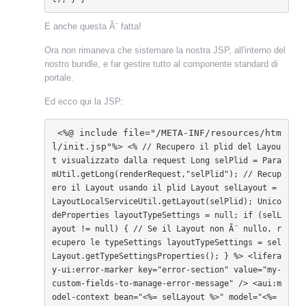
E anche questa Ã¨ fatta!
Ora non rimaneva che sistemare la nostra JSP, all'interno del
nostro bundle, e far gestire tutto al componente standard di
portale.
Ed ecco qui la JSP:
 <%@ include file="/META-INF/resources/htm
l/init.jsp"%>
 <% // Recupero il plid del Layou
t visualizzato dalla request Long selPlid = Para
mUtil.getLong(renderRequest,"selPlid"); // Recup
ero il Layout usando il plid Layout selLayout = 
LayoutLocalServiceUtil.getLayout(selPlid); Unico
deProperties layoutTypeSettings = null; if (selL
ayout != null) { // Se il Layout non Ã¨ nullo, r
ecupero le typeSettings layoutTypeSettings = sel
Layout.getTypeSettingsProperties(); } %> <lifera
y-ui:error-marker key="error-section" value="my-
custom-fields-to-manage-error-message" /> <aui:m
odel-context bean="<%= selLayout %>" model="<%= 