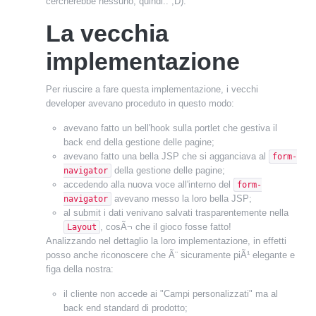
cercherebbe nessuno, quindi.. ;D).
La vecchia
implementazione
Per riuscire a fare questa implementazione, i vecchi
developer avevano proceduto in questo modo:
avevano fatto un bell'hook sulla portlet che gestiva il
back end della gestione delle pagine;
avevano fatto una bella JSP che si agganciava al
form-
della gestione delle pagine;
navigator
accedendo alla nuova voce all'interno del
form-
avevano messo la loro bella JSP;
navigator
al submit i dati venivano salvati trasparentemente nella
, cosÃ¬ che il gioco fosse fatto!
Layout
Analizzando nel dettaglio la loro implementazione, in effetti
posso anche riconoscere che Ã¨ sicuramente piÃ¹ elegante e
figa della nostra:
il cliente non accede ai "Campi personalizzati" ma al
back end standard di prodotto;