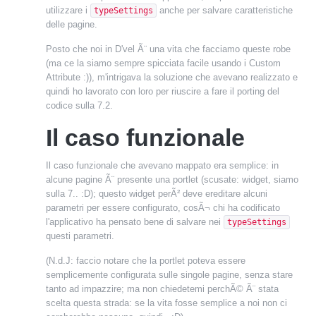
utilizzare i
anche per salvare caratteristiche
typeSettings
delle pagine.
Posto che noi in D'vel Ã¨ una vita che facciamo queste robe
(ma ce la siamo sempre spicciata facile usando i Custom
Attribute :)), m'intrigava la soluzione che avevano realizzato e
quindi ho lavorato con loro per riuscire a fare il porting del
codice sulla 7.2.
Il caso funzionale
Il caso funzionale che avevano mappato era semplice: in
alcune pagine Ã¨ presente una portlet (scusate: widget, siamo
sulla 7.. :D); questo widget perÃ² deve ereditare alcuni
parametri per essere configurato, cosÃ¬ chi ha codificato
l'applicativo ha pensato bene di salvare nei
typeSettings
questi parametri.
(N.d.J: faccio notare che la portlet poteva essere
semplicemente configurata sulle singole pagine, senza stare
tanto ad impazzire; ma non chiedetemi perchÃ© Ã¨ stata
scelta questa strada: se la vita fosse semplice a noi non ci