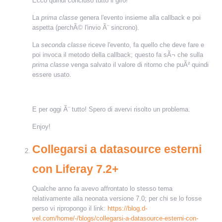
Ecco quindi concluso tutto il giro!
La
prima classe
genera l'evento insieme alla callback e poi
aspetta (perchÃ© l'invio Ã¨ sincrono).
La
seconda classe
riceve l'evento, fa quello che deve fare e
poi invoca il metodo della callback; questo fa sÃ¬ che sulla
prima classe
venga salvato il valore di ritorno che puÃ² quindi
essere usato.
E per oggi Ã¨ tutto! Spero di avervi risolto un problema.
Enjoy!
Collegarsi a datasource esterni
con Liferay 7.2+
Qualche anno fa avevo affrontato lo stesso tema
relativamente alla neonata versione 7.0; per chi se lo fosse
perso vi ripropongo il link:
https://blog.d-
vel.com/home/-/blogs/collegarsi-a-datasource-esterni-con-