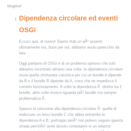
blogdvel
Dipendenza circolare ed eventi
OSGi
Eccoci qua, di nuovo!
Siamo stati un pÃ² assenti
ultimamente ma, buon per noi, abbiamo avuto parecchio da
fare.
Oggi parliamo di OSGi e di un problema spinoso che tutti
abbiamo incontrato almeno una volta: la
dipendenza circolare
ossia quella sfortunata casistica per cui un bundle A dipende
da B e il bundle B dipende da A, cosa che ne impedisce il
corretto funzionamento. A volte la dipendenza Ã¨ diretta tra 2
bundle, altre volte invece riguarda piÃ¹ bundle ma sempre
problematica Ã¨.
Spesso la soluzione alla dipendenza circolare Ã¨ quella di
realizzare un terzo bundle C che abbia entrambe le
dipendenze A e B; purtroppo perÃ² non potevo seguire questa
strada perchÃ© avrei dovuto cimentarmi in un refactor