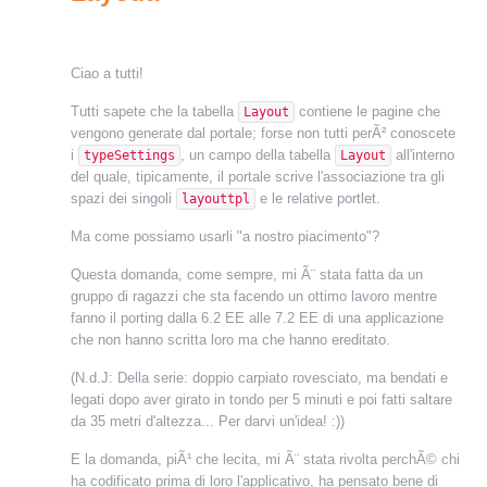
Ciao a tutti!
Tutti sapete che la tabella
contiene le pagine che
Layout
vengono generate dal portale; forse non tutti perÃ² conoscete
i
, un campo della tabella
all'interno
typeSettings
Layout
del quale, tipicamente, il portale scrive l'associazione tra gli
spazi dei singoli
e le relative portlet.
layouttpl
Ma come possiamo usarli "a nostro piacimento"?
Questa domanda, come sempre, mi Ã¨ stata fatta da un
gruppo di ragazzi che sta facendo un ottimo lavoro mentre
fanno il porting dalla 6.2 EE alle 7.2 EE di una applicazione
che non hanno scritta loro ma che hanno ereditato.
(N.d.J: Della serie: doppio carpiato rovesciato, ma bendati e
legati dopo aver girato in tondo per 5 minuti e poi fatti saltare
da 35 metri d'altezza... Per darvi un'idea! :))
E la domanda, piÃ¹ che lecita, mi Ã¨ stata rivolta perchÃ© chi
ha codificato prima di loro l'applicativo, ha pensato bene di