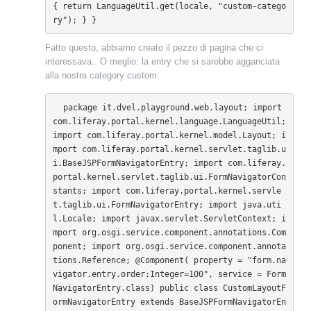
{ return LanguageUtil.get(locale, "custom-catego
ry"); } }
Fatto questo, abbiamo creato il pezzo di pagina che ci
interessava.. O meglio: la entry che si sarebbe agganciata
alla nostra category custom:
 package it.dvel.playground.web.layout; import 
com.liferay.portal.kernel.language.LanguageUtil; 
import com.liferay.portal.kernel.model.Layout; i
mport com.liferay.portal.kernel.servlet.taglib.u
i.BaseJSPFormNavigatorEntry; import com.liferay.
portal.kernel.servlet.taglib.ui.FormNavigatorCon
stants; import com.liferay.portal.kernel.servle
t.taglib.ui.FormNavigatorEntry; import java.uti
l.Locale; import javax.servlet.ServletContext; i
mport org.osgi.service.component.annotations.Com
ponent; import org.osgi.service.component.annota
tions.Reference; @Component( property = "form.na
vigator.entry.order:Integer=100", service = Form
NavigatorEntry.class) public class CustomLayoutF
ormNavigatorEntry extends BaseJSPFormNavigatorEn