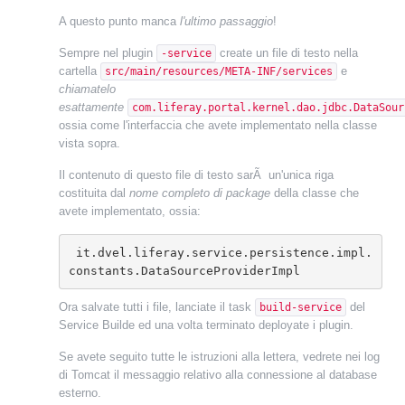
A questo punto manca
l'ultimo passaggio
!
Sempre nel plugin
create un file di testo nella
-service
cartella
e
src/main/resources/META-INF/services
chiamatelo
esattamente
com.liferay.portal.kernel.dao.jdbc.DataSour
ossia come l'interfaccia che avete implementato nella classe
vista sopra.
Il contenuto di questo file di testo sarÃ un'unica riga
costituita dal
nome completo di package
della classe che
avete implementato, ossia:
 it.dvel.liferay.service.persistence.impl.
constants.DataSourceProviderImpl
Ora salvate tutti i file, lanciate il task
del
build-service
Service Builde ed una volta terminato deployate i plugin.
Se avete seguito tutte le istruzioni alla lettera, vedrete nei log
di Tomcat il messaggio relativo alla connessione al database
esterno.