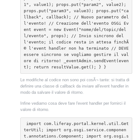
1", value1); props.put("param2", value2); 
props.put("param3", value3); props.put("ca
llback", callback); // Nuovo parametro del
l'evento! // Creazione dell'evento OSGi Ev
ent event = new Event("nome/del/topic/del
l/evento", props); // Invio sincrono del
l'evento; il codice resta in attesa finchÃ
© l'event handler non ha terminato // DEVE 
essere sincrono se vogliamo gestire il val
ore di ritorno! _eventAdmin.sendEvent(even
t); return resultValue.get(); } }
Le modifiche al codice non sono poi cosÃ¬ tante: si tratta di
definire una classe di callback da inviare all'event handler in
modo da salvare il valore di ritorno.
Infine vediamo cosa deve fare l'event handler per fornirci il
valore di ritorno.
 import com.liferay.portal.kernel.util.Get
terUtil; import org.osgi.service.componen
t.annotations.Component; import org.osgi.s