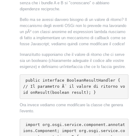
senza che i bundle A e B si "conoscano" o abbiano
dipendenze reciproche.
Bello ma se avessi davvero bisogno di un valore di ritorno? Il
meccanismo degli eventi OSGi non lo prevede ma lavorando
un pÃ² con classi anonime ed espressioni lambda riusciamo
di fatto a implementare un meccanismo di callback come se
fosse Javascript; vediamo quindi come modificare il codice!
Innanzitutto supponiamo che il valore di ritorno che ci serve
sia un booleano (chiaramente adeguate il codice alle vostre
esigenze) e definiamo un'interfaccia che ce lo faccia gestire.
 public interface BooleanResultHandler { 
// Il parametro Ã¨ il valore di ritorno vo
id onResult(boolean result); }
Ora invece vediamo come modificare la classe che genera
l'evento.
 import org.osgi.service.component.annotat
ions.Component; import org.osgi.service.co