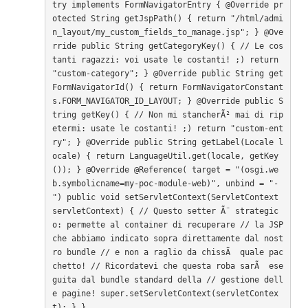
try
 implements FormNavigatorEntry
 { @Override pr
otected String getJspPath() { return "/html/admi
n_layout/my_custom_fields_to_manage.jsp"; } @Ove
rride public String getCategoryKey() { // Le cos
tanti ragazzi: voi usate le costanti! ;) return 
"custom-category"; } @Override public String get
FormNavigatorId() { return FormNavigatorConstant
s.FORM_NAVIGATOR_ID_LAYOUT; } @Override public S
tring getKey() { // Non mi stancherÃ² mai di rip
etermi: usate le costanti! ;) return "custom-ent
ry"; } @Override public String getLabel(Locale l
ocale) { return LanguageUtil.get(locale, getKey
()); } @Override @Reference( target = "(osgi.we
b.symbolicname=my-poc-module-web)", unbind = "-
") public void setServletContext(ServletContext 
servletContext) { // Questo setter Ã¨ strategic
o: permette al container di recuperare // la JSP 
che abbiamo indicato sopra direttamente dal nost
ro bundle // e non a raglio da chissÃ  quale pac
chetto! // Ricordatevi che questa roba sarÃ  ese
guita dal bundle standard della // gestione dell
e pagine! super.setServletContext(servletContex
t); } }