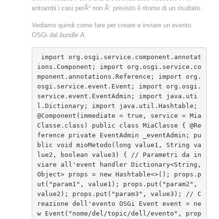
entrambi i casi perÃ² non Ã¨ previsto il ritorno di un risultato.
Vediamo quindi come fare per creare e inviare un evento
OSGi dal
bundle A
.
 import org.osgi.service.component.annotat
ions.Component; import org.osgi.service.co
mponent.annotations.Reference; import org.
osgi.service.event.Event; import org.osgi.
service.event.EventAdmin; import java.uti
l.Dictionary; import java.util.Hashtable; 
@Component(immediate = true, service = Mia
Classe.class) public class MiaClasse { @Re
ference private EventAdmin _eventAdmin; pu
blic void mioMetodo(long value1, String va
lue2, boolean value3) { // Parametri da in
viare all'event handler Dictionary<String, 
Object> props = new Hashtable<>(); props.p
ut("param1", value1); props.put("param2", 
value2); props.put("param3", value3); // C
reazione dell'evento OSGi Event event = ne
w Event("nome/del/topic/dell/evento", prop