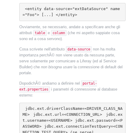
 <entity data-source="extDataSource" name
="Foo"> [...] </entity>
Ovviamente, se necessario, andate a specificare anche gli
attributi
e
(che mi aspetto sappiate cosa
table
column
sono ed a cosa servono).
Cosa scrivete nell'attributo
non ha molta
data-source
importanza perchÃ© non viene usato da nessuna parte,
serve solamente per comunicare a Liferay (ed al Service
Builder) che
non bisogna usare
la connessione di default del
portale.
DopodichÃ© andiamo a definire nel
portal-
i parametri di connessione al database
ext.properties
esterno:
 jdbc.ext.driverClassName=<DRIVER_CLASS_NA
ME> jdbc.ext.url=<CONNECTION_URL> jdbc.ex
t.username=<USERNAME> jdbc.ext.password=<P
ASSWORD> jdbc.ext.connectionTestQuery=<CON
NECTION_TEST_QUERY> 
(se serve)