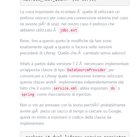
La cosa importante da ricordare Ã¨ quella di utilizzare un
prefisso univoco per ciascuna connessione esterna (nel caso
ne aveste piÃ¹ di una); nel nostro caso il prefisso che
abbiamo utilizzato Ã¨
.
jdbc.ext
Bene, fino a questo punto le modifiche da fare sono
esattamente uguali a quanto si faceva nelle versioni
precedenti di Liferay.
Quello che Ã¨ cambiato arriva adesso!
Infatti a partire dalla versione 7.2 Ã¨ necessario implementare
un'apposita classe di tipo
per
DataSourceProvider
comunicare a Liferay quale connessione esterna utilizzare;
questa classe andrÃ implementata indipendentemente dal
fatto che il vostro
abbia impostato
o
service.xml
ds
come meccanismo di injection.
spring
Non vi sto ad annoiare con la teoria perchÃ© probabilmente
avrete giÃ perso un sacco di tempo a cercare su Google,
quindi mi limito a mostrarvi il codice della classe da
implementare: