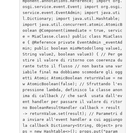
mponent.annotations.Reference; import org.
osgi.service.event.Event; import org.osgi.
service.event.EventAdmin; import java.uti
l.Dictionary; import java.util.Hashtable; 
import java.util.concurrent.atomic.AtomicB
oolean @Component(immediate = true, servic
e = MiaClasse.class) public class MiaClass
e { @Reference private EventAdmin _eventAd
min; public boolean mioMetodo(long value1, 
String value2, boolean value3) { // Per ge
stire il valore di ritorno con coerenza du
rante tutto il flusso // non basta una var
iabile final ma dobbiamo scomodare gli ogg
etti Atomic AtomicBoolean returnValue = ne
w AtomicBoolean(false); // Sfruttando l'es
pressione lambda, definisco la classe anon
ima di callback // che sarÃ  usata dall'ev
ent handler per passare il valore di ritor
no BooleanResultHandler callback = result 
-> returnValue.set(result); // Parametri d
a inviare all'event handler a cui aggiungo 
la callback Dictionary<String, Object> pro
ps = new Hashtable<>(); props.put("param