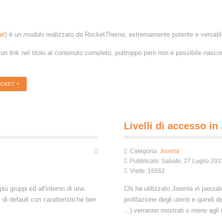
et
) è un
modulo
realizzato da RocketTheme, estremamente potente e versatile, 
n un link nel titolo al contenuto completo; purtroppo però non è possibile nasco
OCKET
Livelli di accesso in
Categoria:
Joomla
Pubblicato: Sabato, 27 Luglio 201
Visite: 16562
più gruppi ed a
ll'interno di una
Chi ha utilizzato Joomla in passa
di default con caratteristiche ben
profilazione degli utenti e quindi d
...) verranno mostrati o meno agli 