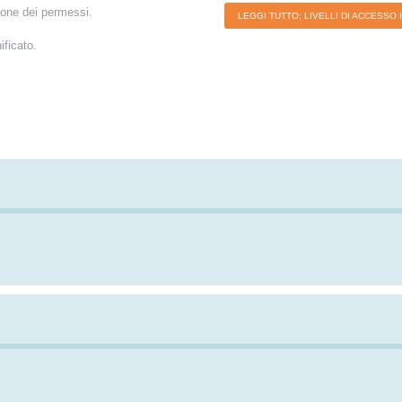
zione dei permessi.
LEGGI TUTTO: LIVELLI DI ACCESSO 
ificato.