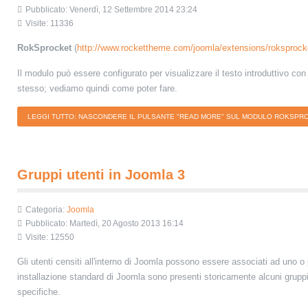
Pubblicato: Venerdì, 12 Settembre 2014 23:24
Visite: 11336
RokSprocket
(
http://www.rockettheme.com/joomla/extensions/roksprock
Il modulo può essere configurato per visualizzare il testo introduttivo co
stesso; vediamo quindi come poter fare.
LEGGI TUTTO: NASCONDERE IL PULSANTE "READ MORE" SUL MODULO ROKSPR
Gruppi utenti in Joomla 3
Categoria:
Joomla
Pubblicato: Martedì, 20 Agosto 2013 16:14
Visite: 12550
Gli utenti censiti all'interno di Joomla possono essere associati ad uno o 
installazione standard di Joomla sono presenti storicamente alcuni gruppi 
specifiche.