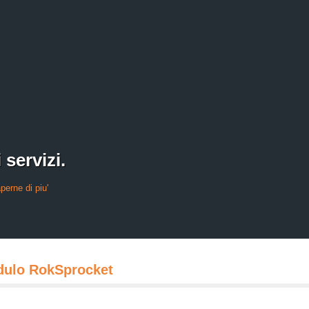
 servizi.
perne di piu'
dulo RokSprocket