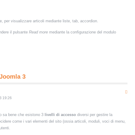
per visualizzare articoli mediante liste, tab, accordion.
ndere il pulsante
Read more
mediante la configurazione del modulo
 Joomla 3
3 19:26
to sa bene che esistono 3
livelli di accesso
diversi per gestire la
ecidere come i vari elementi del sito (ossia articoli, moduli, voci di menu,
utenti.