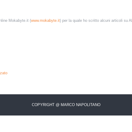
online Mokabyte.it (
www.mokabyte.it
) per la quale ho scritto alcuni articoli su A
zzato
COPYRIGHT @ MARCO NAPOLITANO