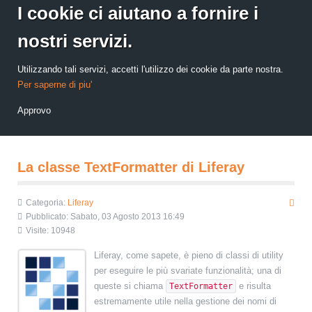
I cookie ci aiutano a fornire i
nostri servizi.
Utilizzando tali servizi, accetti l'utilizzo dei cookie da parte nostra.
Per saperne di piu'
Approvo
La classe TextFormatter di Liferay
Categoria:
Liferay
Pubblicato: Sabato, 03 Agosto 2013 16:49
Visite: 10948
Liferay, come sapete, è pieno di classi di utility
per eseguire le più svariate funzionalità; una di
queste si chiama
e risulta
TextFormatter
estremamente utile nella gestione dei nomi di