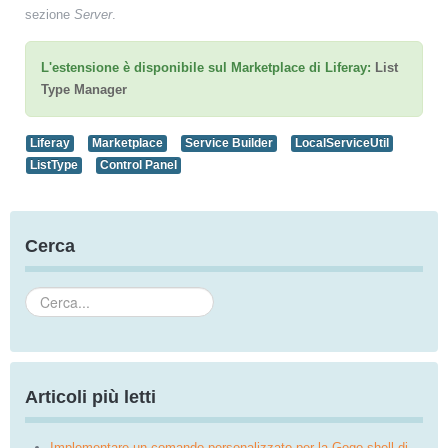
sezione
Server
.
L'estensione è disponibile sul Marketplace di Liferay:
List
Type Manager
Liferay
Marketplace
Service Builder
LocalServiceUtil
ListType
Control Panel
Cerca
Cerca...
Articoli più letti
Implementare un comando personalizzato per la Gogo shell di