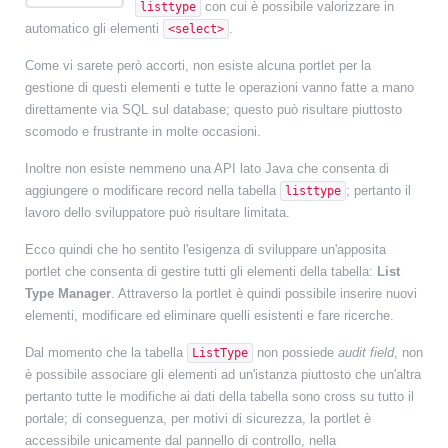
con cui è possibile valorizzare in
listtype
automatico gli elementi
.
<select>
Come vi sarete però accorti, non esiste alcuna portlet per la
gestione di questi elementi e tutte le operazioni vanno fatte a mano
direttamente via SQL sul database; questo può risultare piuttosto
scomodo e frustrante in molte occasioni.
Inoltre non esiste nemmeno una API lato Java che consenta di
aggiungere o modificare record nella tabella
; pertanto il
listtype
lavoro dello sviluppatore può risultare limitata.
Ecco quindi che ho sentito l'esigenza di sviluppare un'apposita
portlet che consenta di gestire tutti gli elementi della tabella:
List
Type Manager
. Attraverso la portlet è quindi possibile inserire nuovi
elementi, modificare ed eliminare quelli esistenti e fare ricerche.
Dal momento che la tabella
non possiede
audit field
, non
ListType
è possibile associare gli elementi ad un'istanza piuttosto che un'altra
pertanto tutte le modifiche ai dati della tabella sono cross su tutto il
portale; di conseguenza, per motivi di sicurezza, la portlet è
accessibile unicamente dal pannello di controllo, nella