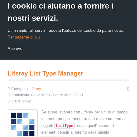
I cookie ci aiutano a fornire i
nostri servizi.
Utilizzando tali servizi, accetti l'utilizzo dei cookie da parte nostra.
Per saperne di piu'
Approvo
Liferay List Type Manager
Categoria:
Liferay
Pubblicato: Giovedì, 03 Ottobre 2013 20:00
Visite: 9492
Se avete lavorato con Liferay per un pò di tempo,
vi sarete probabilmente trovati a lavorare con gli
oggetti
, ossia quell'insieme di
ListType
elementi censiti all'interno della tabella