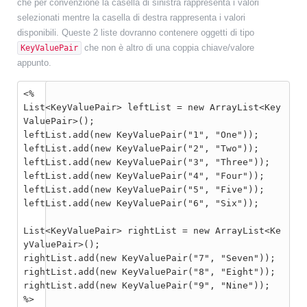
che per convenzione la casella di sinistra rappresenta i valori
selezionati mentre la casella di destra rappresenta i valori
disponibili. Queste 2 liste dovranno contenere oggetti di tipo
che non è altro di una coppia chiave/valore
KeyValuePair
appunto.
<%

List<KeyValuePair> leftList = new ArrayList<Key
ValuePair>();

leftList.add(new KeyValuePair("1", "One"));

leftList.add(new KeyValuePair("2", "Two"));

leftList.add(new KeyValuePair("3", "Three"));

leftList.add(new KeyValuePair("4", "Four"));

leftList.add(new KeyValuePair("5", "Five"));

leftList.add(new KeyValuePair("6", "Six"));

List<KeyValuePair> rightList = new ArrayList<Ke
yValuePair>();

rightList.add(new KeyValuePair("7", "Seven"));

rightList.add(new KeyValuePair("8", "Eight"));

rightList.add(new KeyValuePair("9", "Nine"));

%>