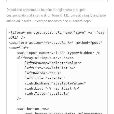
Dopodichè andremo ad inserire la taglib vera e propria,
posizionandola all'interno di un form HTML; oltre alla taglib andremo
anche ad inserire un campo nascosto che ci servirà dopo.
<liferay-portlet:actionURL name="save" var="sav
eURL" />

<aui:form action="<%=saveURL %>" method="post" 
name="fm">

    <aui:input name="values" type="hidden" />

    <liferay-ui:input-move-boxes

        leftBoxName="selectedValues"

        leftList="<%=leftList %>"

        leftReorder="true"

        leftTitle="selected"

        rightBoxName="availableValues"

        rightList="<%=rightList %>"

        rightTitle="available"

    />

    <aui:button-row>

        <aui:button type="submit" value="save" 