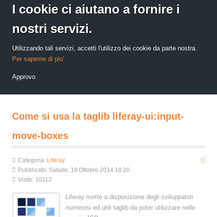
I cookie ci aiutano a fornire i
nostri servizi.
Utilizzando tali servizi, accetti l'utilizzo dei cookie da parte nostra.
Per saperne di piu'
Approvo
Come si usa la taglib liferay-ui:input-
move-boxes
Categoria:
Liferay
Pubblicato: Sabato, 18 Ottobre 2014 18:20
Visite: 10112
Liferay mette a disposizione degli sviluppatori
numerosi ed utili taglib da poter utilizzare nelle