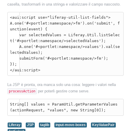
casella, trasformarli in una stringa e valorizzare il campo nascosto.
<aui:script use="liferay-util-list-fields">

A.one('#<portlet:namespace/>fm').on('submit', f
unction(event) {

    var selectedValues = Liferay.Util.listSelec
t('#<portlet:namespace/>selectedValues');

    A.one('#<portlet:namespace/>values').val(se
lectedValues);

    submitForm('#<portlet:namespace/>fm');

});

</aui:script>
La JSP è pronta, ora manca solo una cosa: leggere i valori nella
per poterli gestire come serve.
processAction
String[] values = ParamUtil.getParameterValues
(actionRequest, "values", new String[0]);
Liferay
JSP
taglib
input-move-boxes
KeyValuePair