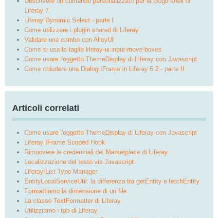
Descrivere un comando personalizzato per la Gogo shell di
Liferay 7
Liferay Dynamic Select - parte I
Come utilizzare i plugin shared di Liferay
Validare una combo con AlloyUI
Come si usa la taglib liferay-ui:input-move-boxes
Come usare l'oggetto ThemeDisplay di Liferay con Javascript
Come chiudere una Dialog IFrame in Liferay 6.2 - parte II
Articoli correlati
Come usare l'oggetto ThemeDisplay di Liferay con Javascript
Liferay IFrame Scoped Hook
Rimuovere le credenziali del Marketplace di Liferay
Localizzazione del testo via Javascript
Liferay List Type Manager
EntityLocalServiceUtil: la differenza tra getEntity e fetchEntity
Formattiamo la dimensione di un file
La classe TextFormatter di Liferay
Utilizziamo i tab di Liferay