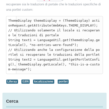
recuperare sia le traduzioni di portale che le traduzioni specifiche di
una portlet custom:
ThemeDisplay themeDisplay = (ThemeDisplay) acti
onRequest.getAttribute(WebKeys.THEME_DISPLAY);
// Utilizzando solamente il locale si recuperan
o le traduzioni di portale

String text1 = LanguageUtil.get(themeDisplay.ge
tLocale(), "no-entries-were-found");
// Utilizzando anche la configurazione della po
rtlet si recuperano le traduzioni della portlet

String text2 = LanguageUtil.get(getPortletConfi
g(), themeDisplay.getLocale(), "this-is-a-custo
m-message");
Liferay
I18N
localizzazione
portlet
Cerca