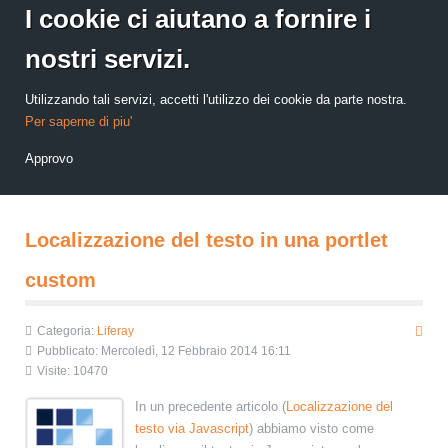
I cookie ci aiutano a fornire i
nostri servizi.
Utilizzando tali servizi, accetti l'utilizzo dei cookie da parte nostra.
Per saperne di piu'
Approvo
Localizzazione del testo in una portlet
custom
Categoria:
Liferay
Pubblicato: Mercoledì, 12 Febbraio 2014 16:11
Visite: 10470
In un precedente articolo (
Localizzazione del
testo via Javascript
) abbiamo visto come