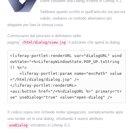
come chiudere una Dialog IFrame in Liferay 6.2.
Sebbene quanto scritto in quell'articolo sia ancora
valido, vediamo un metodo alternativo più
elegante per fare la stessa cosa.
Cominciamo dal principio e definiamo nella
pagina
il pulsante che aprirà la dialog.
/html/dialog/view.jsp
<liferay-portlet:renderURL var="dialogURL" wind
owState="<%=LiferayWindowState.POP_UP.toString
() %>">

    <liferay-portlet:param name="mvcPath" value
="/html/dialog/dialog.jsp" />

</liferay-portlet:renderURL>

<aui:button href="/<%=dialogURL %>" primary="tr
ue" useDialog="true" value="open-dialog" />
Il codice sopra non richiede molte spiegazioni, semplicemente apre
una render url in una dialog, sfruttando il nuovo attributo
introdotto in Liferay 6.2.
useDialog