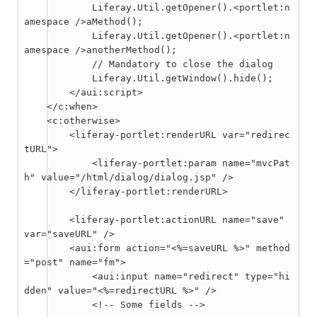
            Liferay.Util.getOpener().<portlet:n
amespace />aMethod();
            Liferay.Util.getOpener().<portlet:n
amespace />anotherMethod();
            // Mandatory to close the dialog

            Liferay.Util.getWindow().hide();

        </aui:script>
    </c:when>
    <c:otherwise>
        <liferay-portlet:renderURL var="redirec
tURL">

            <liferay-portlet:param name="mvcPat
h" value="/html/dialog/dialog.jsp" />

        <liferay-portlet:actionURL name="save" 
var="saveURL" />

        <aui:form action="<%=saveURL %>" method
="post" name="fm">

            <aui:input name="redirect" type="hi
dden" value="<%=redirectURL %>" />

            <!-- Some fields -->
