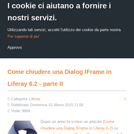
I cookie ci aiutano a fornire i
nostri servizi.
Utilizzando tali servizi, accetti l'utilizzo dei cookie da parte nostra.
Per saperne di piu'
Approvo
Come chiudere una Dialog IFrame in
Liferay 6.2 - parte II
Categoria:
Liferay
Pubblicato: Domenica, 01 Marzo 2015 21:00
Visite: 9869
Quasi un anno fa scrissi un articolo (
Come
chiudere una Dialog IFrame in Liferay 6.2
) su