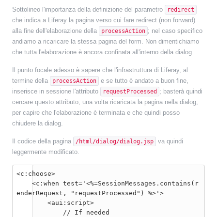
Sottolineo l'importanza della definizione del parametro
redirect
che indica a Liferay la pagina verso cui fare redirect (non forward)
alla fine dell'elaborazione della
; nel caso specifico
processAction
andiamo a ricaricare la stessa pagina del form. Non dimentichiamo
che tutta l'elaborazione è ancora confinata all'interno della dialog.
Il punto focale adesso è sapere che l'infrastruttura di Liferay, al
termine della
e se tutto è andato a buon fine,
processAction
inserisce in sessione l'attributo
; basterà quindi
requestProcessed
cercare questo attributo, una volta ricaricata la pagina nella dialog,
per capire che l'elaborazione è terminata e che quindi posso
chiudere la dialog.
Il codice della pagina
va quindi
/html/dialog/dialog.jsp
leggermente modificato.
<c:choose>
    <c:when test='<%=SessionMessages.contains(r
enderRequest, "requestProcessed") %>'>
        <aui:script>
            // If needed
