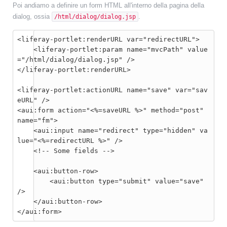
Poi andiamo a definire un form HTML all'interno della pagina della
dialog, ossia
.
/html/dialog/dialog.jsp
<liferay-portlet:renderURL var="redirectURL">

    <liferay-portlet:param name="mvcPath" value
="/html/dialog/dialog.jsp" />

<liferay-portlet:actionURL name="save" var="sav
eURL" />

<aui:form action="<%=saveURL %>" method="post" 
name="fm">

    <aui:input name="redirect" type="hidden" va
lue="<%=redirectURL %>" />

    <!-- Some fields -->

    <aui:button-row>

        <aui:button type="submit" value="save" 
/>

    </aui:button-row>

</aui:form>