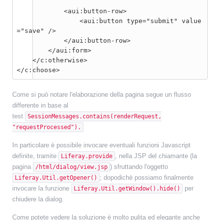
            <aui:button-row>

                <aui:button type="submit" value
="save" />

            </aui:button-row>

        </aui:form>
    </c:otherwise>
</c:choose>
Come si può notare l'elaborazione della pagina segue un flusso
differente in base al
test
SessionMessages.contains(renderRequest,
"requestProcessed").
In particolare è possibile invocare eventuali funzioni Javascript
definite, tramite
, nella JSP del chiamante (la
Liferay.provide
pagina
) sfruttando l'oggetto
/html/dialog/view.jsp
; dopodichè possiamo finalmente
Liferay.Util.getOpener()
invocare la funzione
per
Liferay.Util.getWindow().hide()
chiudere la dialog.
Come potete vedere la soluzione è molto pulita ed elegante anche