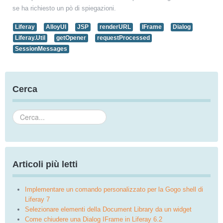
se ha richiesto un pò di spiegazioni.
Liferay
AlloyUI
JSP
renderURL
IFrame
Dialog
Liferay.Util
getOpener
requestProcessed
SessionMessages
Cerca
Cerca...
Articoli più letti
Implementare un comando personalizzato per la Gogo shell di
Liferay 7
Selezionare elementi della Document Library da un widget
Come chiudere una Dialog IFrame in Liferay 6.2