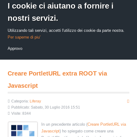
I cookie ci aiutano a fornire i
nostri servizi.
Utilizzando tali servizi, accetti l'utilizzo dei cookie da parte nostra.
Per saperne di piu'
Approvo
Creare PortletURL extra ROOT via
Javascript
Categoria:
Liferay
Pubblicato: Sabato, 30 Luglio 2016 15:51
Visite: 8344
In un precedente articolo (
Creare PortletURL via
Javascript
) ho spiegato come creare una