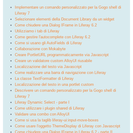
Implementare un comando personalizzato per la Gogo shell di
Liferay 7
Selezionare elementi della Document Library da un widget
Come chiudere una Dialog IFrame in Liferay 6.2
Utilizziamo i tab di Liferay
Come gestire l'autocomplete con Liferay 6.2
Come si usano gli AutoFields di Liferay
Collaborazione con Mokabyte
Creare PortletURL programmaticamente via Javascript
Creare un validatore custom AlloyUI riusabile
Localizzazione del testo via Javascript
Come realizzare una barra di navigazione con Liferay
La classe TextFormatter di Liferay
Localizzazione del testo in una portlet custom
Descrivere un comando personalizzato per la Gogo shell di
Liferay 7
Liferay Dynamic Select - parte I
Come utilizzare i plugin shared di Liferay
Validare una combo con AlloyUI
Come si usa la taglib liferay-ui:input-move-boxes
Come usare l'oggetto ThemeDisplay di Liferay con Javascript
Come chiudere una Dialog IFrame in Liferay 6.2 - parte II