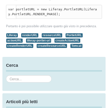
var portletURL = new Liferay.PortletURL(Lifera
y.PortletURL.RENDER_PHASE);
Pertanto è poi possibile utilizzare quanto già visto in precedenza.
Liferay
renderURL
resourceURL
PortletURL
actionURL
liferay-portlet-url
createActionURL
createRenderURL
createResourceURL
Tomcat
Cerca
Cerca...
Articoli più letti