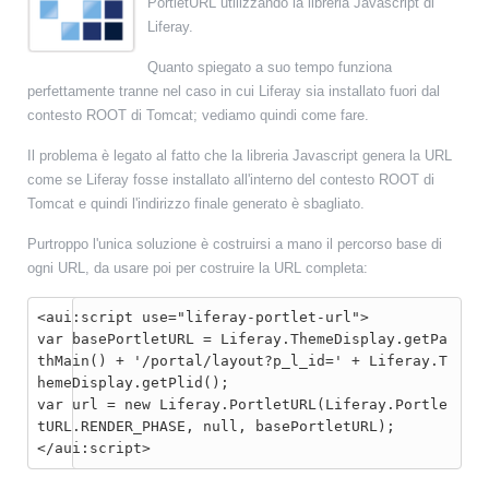
PortletURL utilizzando la libreria Javascript di
Liferay.
Quanto spiegato a suo tempo funziona
perfettamente tranne nel caso in cui Liferay sia installato fuori dal
contesto ROOT di Tomcat; vediamo quindi come fare.
Il problema è legato al fatto che la libreria Javascript genera la URL
come se Liferay fosse installato all'interno del contesto ROOT di
Tomcat e quindi l'indirizzo finale generato è sbagliato.
Purtroppo l'unica soluzione è costruirsi a mano il percorso base di
ogni URL, da usare poi per costruire la URL completa:
<aui:script use="liferay-portlet-url">

var basePortletURL = Liferay.ThemeDisplay.getPa
thMain() + '/portal/layout?p_l_id=' + Liferay.T
hemeDisplay.getPlid();

var url = new Liferay.PortletURL(Liferay.Portle
tURL.RENDER_PHASE, null, basePortletURL);
