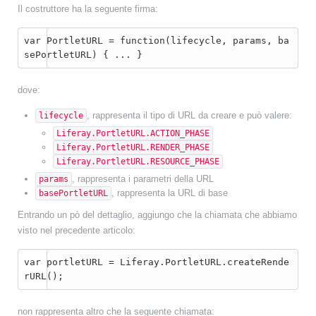
Il costruttore ha la seguente firma:
var PortletURL = function(lifecycle, params, ba
sePortletURL) { ... }
dove:
, rappresenta il tipo di URL da creare e può valere:
lifecycle
Liferay.PortletURL.ACTION_PHASE
Liferay.PortletURL.RENDER_PHASE
Liferay.PortletURL.RESOURCE_PHASE
, rappresenta i parametri della URL
params
, rappresenta la URL di base
basePortletURL
Entrando un pò del dettaglio, aggiungo che la chiamata che abbiamo
visto nel precedente articolo:
var portletURL = Liferay.PortletURL.createRende
rURL();
non rappresenta altro che la seguente chiamata: